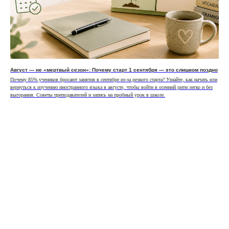
Август — не «мертвый сезон»: Почему старт 1 сентября — это слишком поздно
Почему 85% учеников бросают занятия в сентябре из-за резкого старта? Узнайте, как начать или
вернуться к изучению иностранного языка в августе, чтобы войти в осенний ритм легко и без
выгорания. Советы преподавателей и запись на пробный урок в школе.