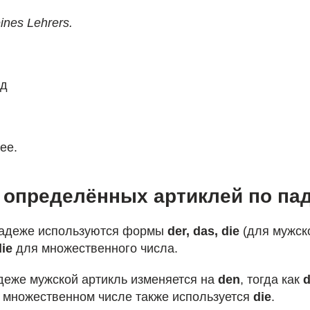
eines Lehrers.
од
ее.
 определённых артиклей по па
падеже используются формы
der, das, die
(для мужско
die
для множественного числа.
деже мужской артикль изменяется на
den
, тогда как
о множественном числе также используется
die
.