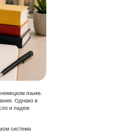
 немецком языке.
мания. Однако в
сло и падеж
цком система