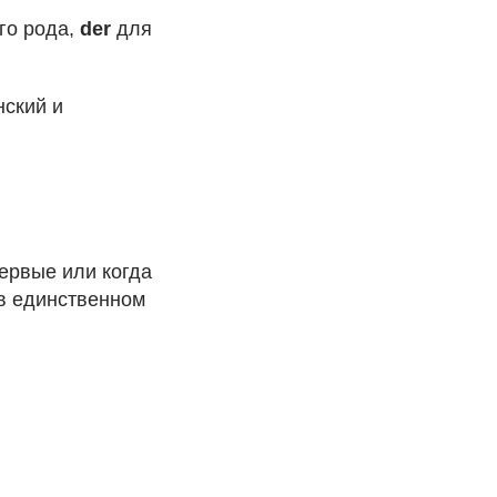
го рода,
der
для
нский и
ервые или когда
 в единственном