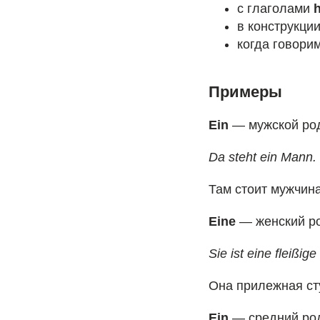
с глаголами
в конструкци
когда говори
Примеры
Ein
— мужской ро
Da steht ein Mann.
Там стоит мужчина
Eine
— женский р
Sie ist eine fleißige
Она прилежная ст
Ein
— средний ро