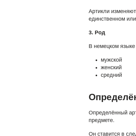
Артикли изменяютс
единственном или
3. Род
В немецком языке 
мужской
женский
средний
Определённ
Определённый арти
предмете.
Он ставится в сл