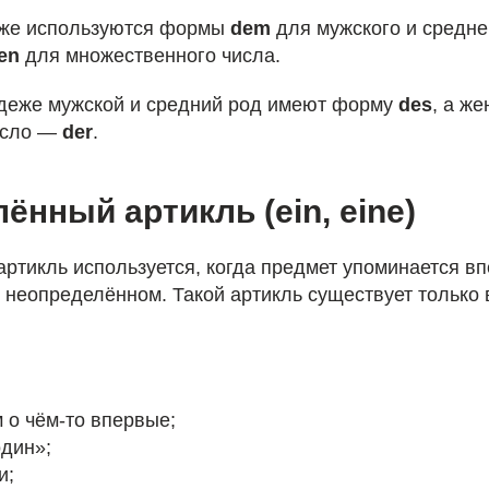
еже используются формы
dem
для мужского и средне
en
для множественного числа.
деже мужской и средний род имеют форму
des
, а же
исло —
der
.
ённый артикль (ein, eine)
ртикль используется, когда предмет упоминается вп
о неопределённом. Такой артикль существует только
:
м о чём-то впервые;
один»;
и;