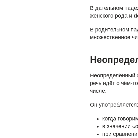
В дательном пад
женского рода и
d
В родительном па
множественное ч
Неопредел
Неопределённый а
речь идёт о чём-т
числе.
Он употребляется
когда говори
в значении «
при сравнени