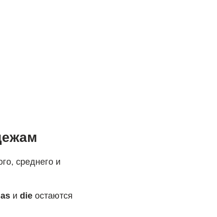
дежам
го, среднего и
das
и
die
остаются