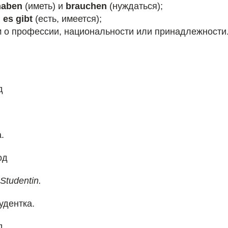
haben
(иметь) и
brauchen
(нуждаться);
и
es gibt
(есть, имеется);
м о профессии, национальности или принадлежности
д
.
од
 Studentin.
удентка.
д